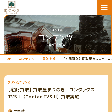
TOP
コンテンツ
ピックアップ
CONTENTS
買取屋まつのきに
TOP
コンテンツ
買取実績
ついて
【宅配買取】 買取屋まつのき コンタック
よくある質問
2023/11/23
宅配買取の流れ
【宅配買取】 買取屋まつのき コンタックス
お知らせ
TVS II （Contax TVS II） 買取実績
コンテンツ
買取実績