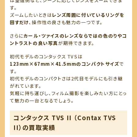
は望遠側など、シーンに応じてレンズをズームできま
す。
ズームしたいときは
レンズ周囲に付いているリングを
回すだけ
、操作性の良さも魅力の一つです。
さらに
カール・ツァイスのレンズならではの色のりやコ
ントラストの良い写真
が期待できます。
初代モデルのコンタックス TVSは
123mm×67mm×41.5mmのコンパクトサイズ
で
す。
初代モデルのコンパクトさは2代目モデルにも引き継
がれています。
気軽に持ち運びし、フィルム撮影を楽しみたい方にとっ
て魅力の一台となるでしょう。
コンタックス TVS II （Contax TVS
II）の買取実績